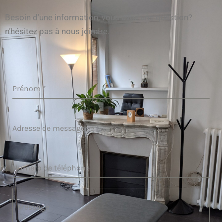
Besoin d’une information, vous avez une question?
n’hésitez pas à nous joindre.
Prénom
*
Adresse de messagerie
*
Numéro de téléphone
Message